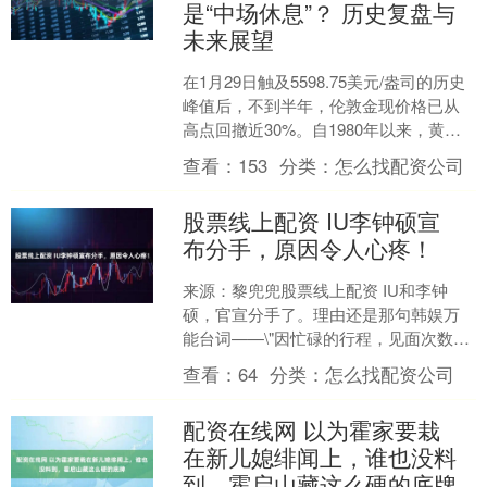
是“中场休息”？ 历史复盘与
未来展望
在1月29日触及5598.75美元/盎司的历史
峰值后，不到半年，伦敦金现价格已从
高点回撤近30%。自1980年以来，黄金
价格主要经历过两轮深度回调。1980
查看：
153
分类：
怎么找配资公司
年，....
股票线上配资 IU李钟硕宣
布分手，原因令人心疼！
来源：黎兜兜股票线上配资 IU和李钟
硕，官宣分手了。理由还是那句韩娱万
能台词——\"因忙碌的行程，见面次数减
少，从而整理了关系。\"双方经纪公司补
查看：
64
分类：
怎么找配资公司
了一句更体面的....
配资在线网 以为霍家要栽
在新儿媳绯闻上，谁也没料
到，霍启山藏这么硬的底牌