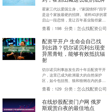
霍家三代以爱国立身，\"家国情怀\"四字
是这个家族最硬的招牌。 谁料43岁的霍
启山一段恋情，竟让百年基业险些蒙
尘。 “新儿媳”娜然早年黑料被扒出，直戳
查看：
198
分类：
怎么找配资公司
霍家命门，....
配资平开户 生命会自己找
到出路？切尔诺贝利出现变
异黑青蛙，能够有效抵抗辐
射
切尔诺贝利事故发生四十年后配资平开
户，这里已成为欧洲最大的自然保护
区，如今包括熊、狼和猞猁在内的多种
濒危物种在这里找到了庇护所。 这里最
查看：
129
分类：
怎么找配资公司
引人关注的研究课题之一，....
在线炒股配资门户网 俄罗
斯观赏白夜的最佳地点