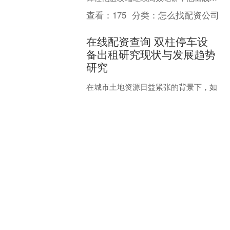
26分钟配资365之家，12中10，罚....
查看：
175
分类：
怎么找配资公司
在线配资查询 双柱停车设
备出租研究现状与发展趋势
研究
在城市土地资源日益紧张的背景下，如
何高效利用有限的停车空间成为社会关
注的问题。双柱停车设备，作为一种常
见的机械式停车设备，因其结构相对简
查看：
154
分类：
怎么找配资公司
单、占用空间小、成本较低....
散户配资 你的6块钱买的不
是皮肤，是份英雄“羞辱
券”！
你的6块钱买的不是皮肤散户配资，是份
英雄“羞辱券”！ 咱们先摊开一组数据，截
至2026年2月9日，全分段排位，嫦娥出