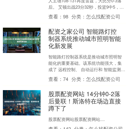
人主场108-131再度雷霆，大比分0-3落
后。 艾顿出战23分32秒，投篮9中5，全
场0罚球，得到10分6篮板（5前....
查看：
98
分类：
怎么找配资公司
配资之家公司 智能路灯控
制器系统推动城市照明智能
化新发展
智能路灯控制器系统是推动城市照明智
能化的重要基础。该系统功能强大，集
成了 远程控制、 自动运行和 智能监测等
多项先进技术。这使得城市在管理照明
查看：
74
分类：
怎么找配资公司
时，不仅提高了效率....
股票配资网站 14分钟0-2落
后曼联！斯洛特在场边直接
蹲下了
股票配资网站股票配资网站....
查看：
142
分类：
怎么找配资公司