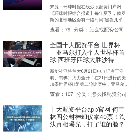
来源：环球时报在线炒股配资门户网
【环球时报综合报道】每年夏季，俄罗
斯的北部地区会有一段时间“黑夜几乎消
失”。白夜，是一种出现在高纬度地区的
查看：
79
分类：
怎么找配资公司
自然现象，表现为夜晚....
全国十大配资平台 世界杯
｜亚马尔打入个人世界杯首
球 西班牙四球大胜沙特
新华社亚特兰大6月21日电（记者王浩
明、韦骅）火力全开！在21日进行的美
加墨世界杯H组第二轮比赛中，亚马尔打
入个人世界杯首粒进球，奥亚萨瓦尔独
查看：
107
分类：
怎么找配资公司
中两元，帮助西班牙....
十大配资平台app官网 何宣
林四公封神却仅拿40票！淘
汰真相曝光，打了谁的脸？