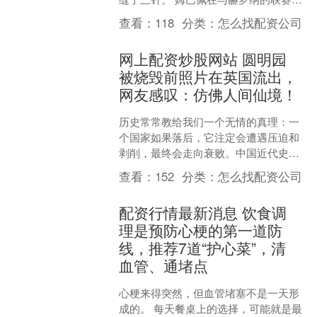
遭遇对手一记肘击，这一伤口当时造成
查看：
118
分类：
怎么找配资公司
了大量出血，并在....
网上配资炒股网站 圆明园
被烧毁前照片在英国流出，
网友感叹：仿佛人间仙境！
历史常常教给我们一个无情的真理：一
个国家如果落后，它注定会遭遇压迫和
剥削，最终会走向衰败。中国近代史中
充满了无数的苦难网上配资炒股网站，
查看：
152
分类：
怎么找配资公司
弥漫着血腥和泪水。清朝末....
配资行情最新消息 饮食调
理是预防心梗的第一道防
线，推荐7道“护心菜”，清
血管、通堵点
心梗来得突然，但血管堵塞不是一天形
成的。 每天餐桌上的选择，可能就是最