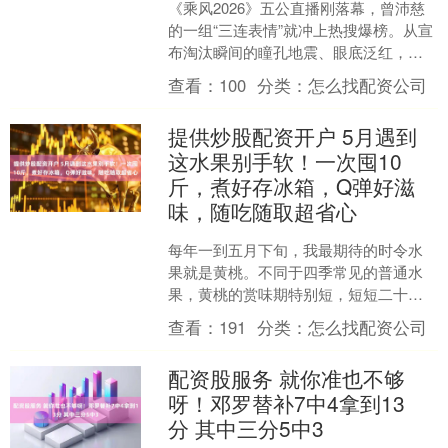
《乘风2026》五公直播刚落幕，曾沛慈
的一组“三连表情”就冲上热搜爆榜。从宣
布淘汰瞬间的瞳孔地震、眼底泛红，到
最后泪崩抱人时险些摔倒，毫无剧本痕
查看：
100
分类：
怎么找配资公司
迹的真情流露，直....
提供炒股配资开户 5月遇到
这水果别手软！一次囤10
斤，煮好存冰箱，Q弹好滋
味，随吃随取超省心
每年一到五月下旬，我最期待的时令水
果就是黄桃。不同于四季常见的普通水
果，黄桃的赏味期特别短，短短二十几
天就下市，错过又要等一整年。 新鲜的
查看：
191
分类：
怎么找配资公司
黄桃直接吃酸甜多汁、果....
配资股服务 就你准也不够
呀！邓罗替补7中4拿到13
分 其中三分5中3