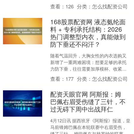
下是完整版采访内容。 记者：季后赛赢
查看：
126
分类：
怎么找配资公司
球绝非易....
168股票配资网 液态氨纶面
料 + 专利承托结构：2026
热门调整型内衣，真能做到
防下垂还不闷汗？
随着气温回升，大胸女性的内衣选购又
新增了一重两难困境：想要足够的承托
力防下垂，往往需要加厚模杯、收紧结
构，随之而来的就是夏季闷汗、不透气
查看：
177
分类：
怎么找配资公司
的尴尬；想要轻薄透气，又....
配资天眼官网 阿斯报：姆
巴佩右眉受伤缝了三针，不
过无碍下周中出战拜仁
4月12日讯 据西班牙《阿斯报》报道，皇
马前锋姆巴佩在本轮联赛中右眉受伤，
缝了三针。 姆巴佩在与赫罗纳的联赛中