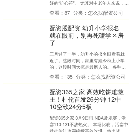
好的“护心符”。 尤其对中老年人来说，有
7道家常菜，被营养学家视为“血管清道
查看：
87
分类：
怎么找配资公司
夫”，经常吃，....
配资股配资 幼升小学报名
就在眼前，别再死磕学区房
了
三月过了一半，幼升小的报名眼看着就
近了。这段时间，家里有娃今秋上小学
的，这段时间大概是最磨人的。 各种招
生政策陆续出炉，开放日一个接一个，
查看：
135
分类：
怎么找配资公司
家长群从早响到晚，讨论....
配资365之家 高效吃饼难救
主！杜伦首发26分钟 12中
10空砍24分5板
配资365之家 3月9日讯 NBA常规赛，活
塞110-121不敌热火。 本场比赛，活塞中
锋杜伦进攻端继续高效吃饼，他出战仅