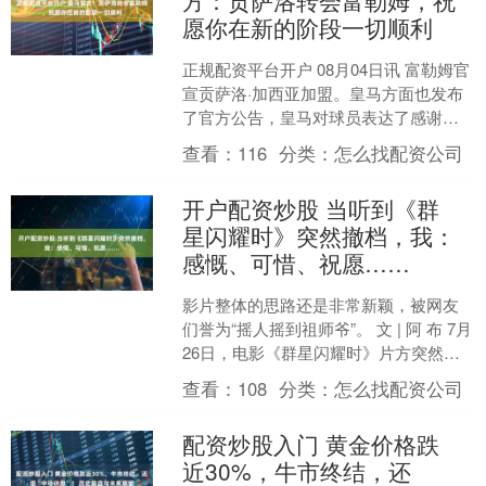
方：贡萨洛转会富勒姆，祝
愿你在新的阶段一切顺利
正规配资平台开户 08月04日讯 富勒姆官
宣贡萨洛·加西亚加盟。皇马方面也发布
了官方公告，皇马对球员表达了感谢，
并送出了祝福。 【皇马公告】 皇家马德
查看：
116
分类：
怎么找配资公司
里足球俱乐....
开户配资炒股 当听到《群
星闪耀时》突然撤档，我：
感慨、可惜、祝愿……
影片整体的思路还是非常新颖，被网友
们誉为“摇人摇到祖师爷”。 文 | 阿 布 7月
26日，电影《群星闪耀时》片方突然发
文宣布撤档： “经过团队的慎重考虑，我
查看：
108
分类：
怎么找配资公司
们决....
配资炒股入门 黄金价格跌
近30%，牛市终结，还