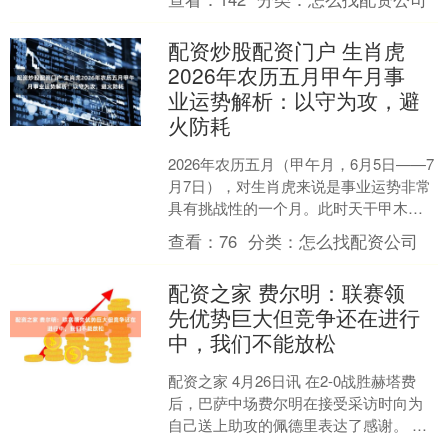
配资炒股配资门户 生肖虎
2026年农历五月甲午月事
业运势解析：以守为攻，避
火防耗
2026年农历五月（甲午月，6月5日——7
月7日），对生肖虎来说是事业运势非常
具有挑战性的一个月。此时天干甲木、
地支午火，木火相生助火势，而寅虎与
查看：
76
分类：
怎么找配资公司
午火形成“半合....
配资之家 费尔明：联赛领
先优势巨大但竞争还在进行
中，我们不能放松
配资之家 4月26日讯 在2-0战胜赫塔费
后，巴萨中场费尔明在接受采访时向为
自己送上助攻的佩德里表达了感谢。 关
于你的进球 ——赫塔费防守做得很好，