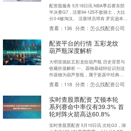
配资股服务 5月18日讯 NBA季后赛东部
半决赛G7，活塞94-125不敌骑士，大比
分3-4被淘汰。 活塞球员邓肯·罗宾逊本场
比赛替补出战外线手感还不错，但仅
查看：
136
分类：
怎么找配资公司
靠....
配资平台的行情 五彩龙纹
葫芦瓶深度解析
大明宣德款五彩龙纹葫芦瓶 历史背景与
收藏价值解析 一、器物基础特征识别这
件器物为葫芦形瓶，属于瓷器中经典的
吉祥器型，瓶肩处书有“大明宣德年制”六
查看：
118
分类：
怎么找配资公司
字楷书款，瓶身以....
实时查股票配资 艾顿本轮
系列赛命中率仅有39.3% 首
轮对阵火箭高达60.8%
实时查股票配资 5月10日讯 次轮G3，湖