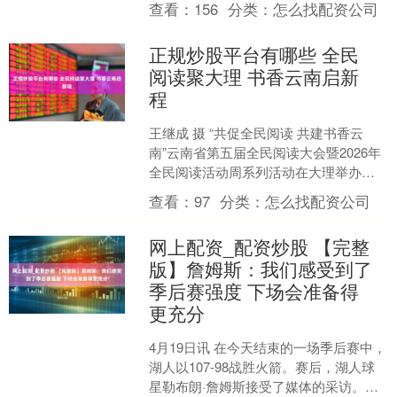
查看：
156
分类：
怎么找配资公司
在一次拦截后....
正规炒股平台有哪些 全民
阅读聚大理 书香云南启新
程
王继成 摄 “共促全民阅读 共建书香云
南”云南省第五届全民阅读大会暨2026年
全民阅读活动周系列活动在大理举办，
带来了一场丰富多彩、别具一格的阅读
查看：
97
分类：
怎么找配资公司
盛宴，营造了全....
网上配资_配资炒股 【完整
版】詹姆斯：我们感受到了
季后赛强度 下场会准备得
更充分
4月19日讯 在今天结束的一场季后赛中，
湖人以107-98战胜火箭。赛后，湖人球
星勒布朗·詹姆斯接受了媒体的采访。以