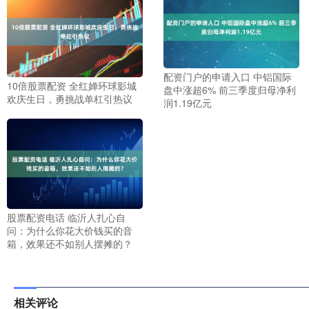
配资门户的申请入口 中铝国际
10倍股票配资 全红婵环球影城
盘中涨超6% 前三季度归母净利
欢庆生日，勇挑战单杠引热议
润1.19亿元
股票配资电话 临沂人扎心自
问：为什么你花大价钱买的音
箱，效果还不如别人摆摊的？
相关评论