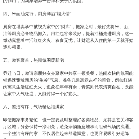
的作用，为新家增添一份祥和安宁的氛围。
四、米面油先行，厨房洋溢“烟火情”
厨房在堪舆学中被视为家中的“财库”，搬家之时，最好先将米、面、
油等厨房必备物品搬入。用红包将米装好，提着油桶走进厨房，这一
举动寓意着生活红红火火、衣食无忧，让财运从入住的第一天就开始
逐步积累。
五、邀客聚首，热闹氛围暖新宅
乔迁当日，邀请亲朋好友齐聚家中共享一顿美餐，热闹欢快的氛围能
够迅速驱散新房的“生冷”气息。准备几道寓意吉祥的菜肴，例如红烧
肉寓意生活红红火火，鱼象征年年有余，青菜则代表清爽自在，既能
让家中人气旺盛，又能讨得一个好彩头。
六、整洁有序，气场畅达福满家
即便搬家事务繁忙，也一定要及时整理好各类物品。尤其是玄关和客
厅区域，务必保持干净明亮，避免杂物随意堆积而阻碍气场的流通。
一个整洁有序的家，不仅居住起来舒适惬意，也更容易吸引好运降