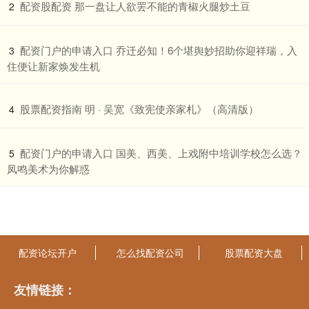
​配资股配资 那一盘让人欲罢不能的青椒火腿炒土豆
2
​配资门户的申请入口 乔迁必知！6个堪舆妙招助你迎祥瑞，入
3
住便让新家焕发生机
​股票配资指南 明 · 吴宽《致宪使亲家札》（高清版）
4
​配资门户的申请入口 国美、西美、上戏附中培训学校怎么选？
5
凤鸣美术为你解惑
配资论坛开户
怎么找配资公司
股票配资大盘
友情链接：