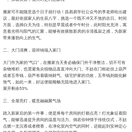
搬家可不能随意选个日子就行动！昌易易学社公众号的李老师给出建
议，最好依据家人的生辰八字，挑选一个既不冲又不煞的吉日。时间
方面，选择白天为佳，特别是早晨或者中午时分，此时阳光充沛，寓
意着光明与阳气的汇聚，能够有效驱散新房的冷清孤寂之感，为新家
带来蓬勃向上的生气。
二、大门清爽，迎祥纳瑞入家门
大门作为家的“气口”，在搬家当天务必确保门外干净整洁，切不可有
杂物堆积，也需避免尖锐物品直直冲向大门。不妨在门框处挂上葫芦
或者五帝钱，葫芦有着吸纳财气、镇宅护家的功效，五帝钱则能化解
煞气，如此一来，好运便能顺畅无阻地进入家门。
展开剩余53%
三、全屋亮灯，暖意融融聚气场
踏入新家后的第一件事，便是将每个房间的灯都点亮！灯光象征着阳
气，能够迅速提升房间的温度与活力。倘若你钟情于传统仪式，不妨
点燃一支沉香或者檀香，在净化室内空气的同时，还能起到安神定心