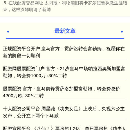
​在线配资交易网址 太阳报：利物浦旧将卡罗尔短暂执教生涯结
5
束，达根汉姆聘请了新帅
最新文章
正规配资平台开户 皇马官方：贡萨洛转会富勒姆，祝愿你在
新的阶段一切顺利
配资网股票配资门户 官方：21岁皇马中场帕拉西奥斯加盟富
勒姆，转会费1000万+30%二转
股票配资 官方：皇马前锋贡萨洛加盟富勒姆，转会费总价
4200万欧+30%二转
十大配资公司平台 周星驰《功夫女足》上映后，央视六公主
发声，公开立下两个下马威
配资官网平台 《八仙！》票房超1.2亿，单日票房超《功夫女