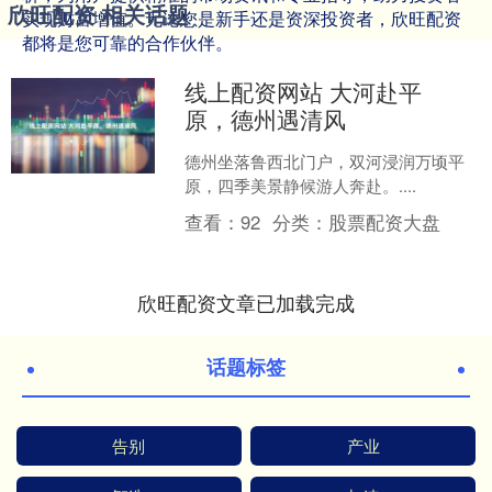
欣旺配资 相关话题
实现财富增值。无论您是新手还是资深投资者，欣旺配资
都将是您可靠的合作伙伴。
线上配资网站 大河赴平
原，德州遇清风
德州坐落鲁西北门户，双河浸润万顷平
原，四季美景静候游人奔赴。....
查看：
92
分类：
股票配资大盘
欣旺配资文章已加载完成
话题标签
告别
产业