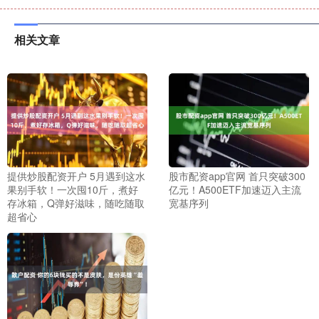
相关文章
提供炒股配资开户 5月遇到这水
股市配资app官网 首只突破300
果别手软！一次囤10斤，煮好
亿元！A500ETF加速迈入主流
存冰箱，Q弹好滋味，随吃随取
宽基序列
超省心